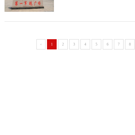
‹
1
2
3
4
5
6
7
8